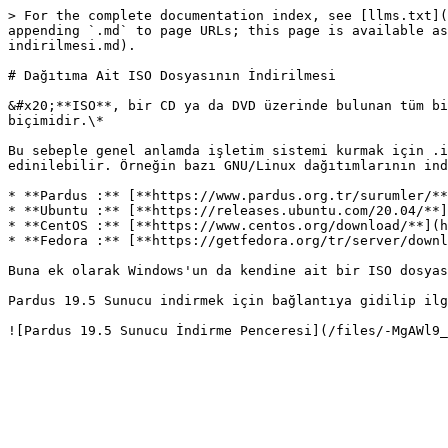
> For the complete documentation index, see [llms.txt](
appending `.md` to page URLs; this page is available as
indirilmesi.md).

# Dağıtıma Ait ISO Dosyasının İndirilmesi

&#x20;**ISO**, bir CD ya da DVD üzerinde bulunan tüm bi
biçimidir.\*

Bu sebeple genel anlamda işletim sistemi kurmak için .i
edinilebilir. Örneğin bazı GNU/Linux dağıtımlarının ind
* **Pardus :** [**https://www.pardus.org.tr/surumler/**
* **Ubuntu :** [**https://releases.ubuntu.com/20.04/**]
* **CentOS :** [**https://www.centos.org/download/**](h
* **Fedora :** [**https://getfedora.org/tr/server/downl
Buna ek olarak Windows'un da kendine ait bir ISO dosyas
Pardus 19.5 Sunucu indirmek için bağlantıya gidilip ilg