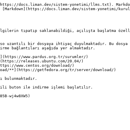
https://docs.liman.dev/sistem-yonetimi/llms.txt). Markdo
 [Markdown](https://docs.liman.dev/sistem-yonetimi/kuru
lgilerin tıpatıp saklanabildiği, açılışta başlatma özell
so uzantılı bir dosyaya ihtiyaç duyulmaktadır. Bu dosya 
irme bağlantıları aşağıda yer almaktadır.

](https://www.pardus.org.tr/surumler/)

(https://releases.ubuntu.com/20.04/)

ttps://www.centos.org/download/)

oad/**](https://getfedora.org/tr/server/download/)

ı bulunmaktadır.

ili buton ile indirme işlemi başlatılır.
