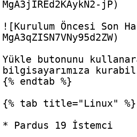
MgA3jIREd2KAykN2-jP)

![Kurulum Öncesi Son Ha
MgA3qZISN7VNy95d2ZW)

Yükle butonunu kullanar
bilgisayarımıza kurabil
{% endtab %}

{% tab title="Linux" %}

* Pardus 19 İstemci
