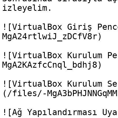
izleyelim.

![VirtualBox Giriş Penc
MgA24rtlwiJ_zDCfV8r)

![VirtualBox Kurulum Pe
MgA2KAzfcCnql_bdhj8)

![VirtualBox Kurulum Se
(/files/-MgA3bPHJNNGqMM
![Ağ Yapılandırması Uya