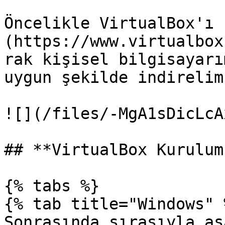
Öncelikle VirtualBox'ı 
(https://www.virtualbox
rak kişisel bilgisayarı
uygun şekilde indirelim.
![](/files/-MgA1sDicLcA
## **VirtualBox Kurulum
{% tabs %}

{% tab title="Windows" %
Sonrasında sırasıyla aş