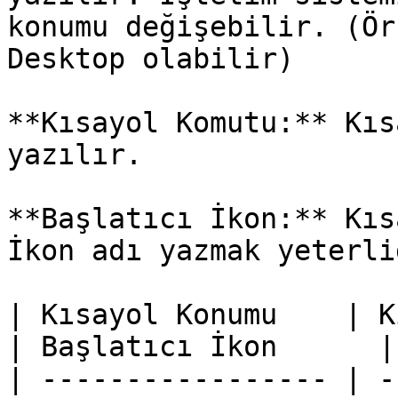
konumu değişebilir. (Ör
Desktop olabilir)

**Kısayol Komutu:** Kıs
yazılır.

**Başlatıcı İkon:** Kıs
İkon adı yazmak yeterlid
| Kısayol Konumu    | Kısayol Komut
| Başlatıcı İkon      |

| ----------------- | -