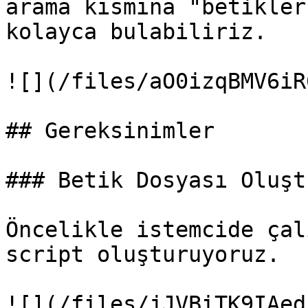
arama kısmına "betikler
kolayca bulabiliriz.

![](/files/aO0izqBMV6iR
## Gereksinimler

### Betik Dosyası Oluştu
Öncelikle istemcide çal
script oluşturuyoruz.

![](/files/jJVBiTK9IAed