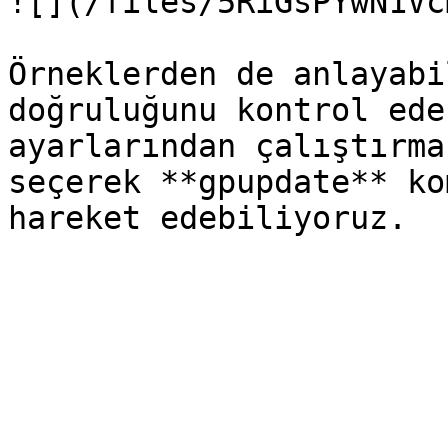
![](/files/5RiGsPYwN1Vc
Örneklerden de anlayabi
doğruluğunu kontrol ede
ayarlarından çalıştırma
seçerek **gpupdate** ko