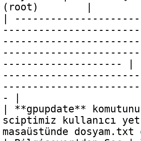
(root)        |

| ---------------------
-----------------------
-----------------------
-----------------------
-------------------- | 
-----------------------
-----------------------
- |

| **gpupdate** komutunu
sciptimiz kullanıcı yet
masaüstünde dosyam.txt dosyası oluşacaktır.                          