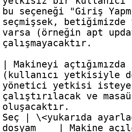
yetkisiz bir kullanıcı 
bu seçeneği "Giriş Yapm
seçmişsek, betiğimizde 
varsa (örneğin apt upda
çalışmayacaktır.

| Makineyi açtığımızda 
(kullanıcı yetkisiyle d
yönetici yetkisi isteye
çalıştırılacak ve masaü
oluşacaktır.           
Seç | \<yukarıda ayarla
dosyam    | Makine açıl