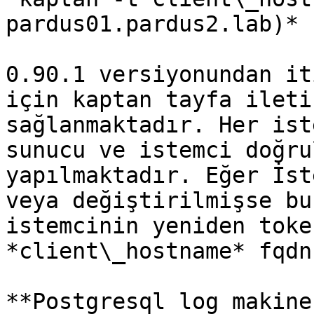
pardus01.pardus2.lab)*

0.90.1 versiyonundan it
için kaptan tayfa ileti
sağlanmaktadır. Her ist
sunucu ve istemci doğru
yapılmaktadır. Eğer İst
veya değiştirilmişse bu
istemcinin yeniden toke
*client\_hostname* fqdn
**Postgresql log makine