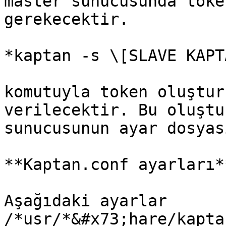
master sunucusunda toke
gerekecektir.

*kaptan -s \[SLAVE KAPT
komutuyla token oluştur
verilecektir. Bu oluştu
sunucusunun ayar dosyas
**Kaptan.conf ayarları**
Aşağıdaki ayarlar 
/*usr/*&#x73;hare/kapta