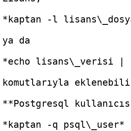
*kaptan -l lisans\_dosy
ya da

*echo lisans\_verisi | 
komutlarıyla eklenebilir
**Postgresql kullanıcıs
*kaptan -q psql\_user* 