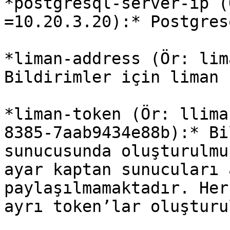
*postgresql-server-ip (
=10.20.3.20):* Postgres
*liman-address (Ör: lim
Bildirimler için liman 
*liman-token (Ör: llima
8385-7aab9434e88b):* Bi
sunucusunda oluşturulmu
ayar kaptan sunucuları 
paylaşılmamaktadır. Her
ayrı token’lar oluşturu