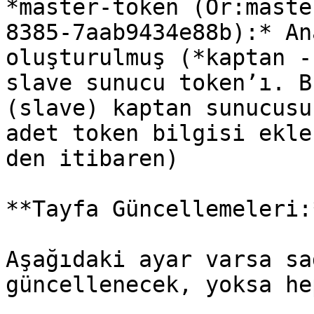
*master-token (Ör:maste
8385-7aab9434e88b):* An
oluşturulmuş (*kaptan -
slave sunucu token’ı. B
(slave) kaptan sunucusu
adet token bilgisi ekle
den itibaren)

**Tayfa Güncellemeleri:*
Aşağıdaki ayar varsa sa
güncellenecek, yoksa he