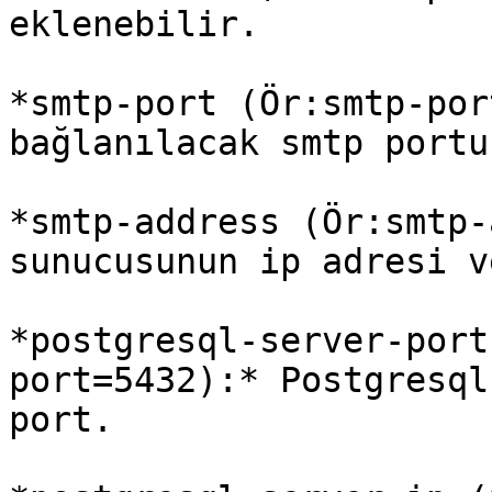
eklenebilir.

*smtp-port (Ör:smtp-por
bağlanılacak smtp portu.
*smtp-address (Ör:smtp-
sunucusunun ip adresi v
*postgresql-server-port
port=5432):* Postgresql
port.
