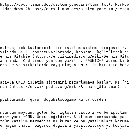
https://docs.liman.dev/sistem-yonetimi/llms.txt). Markdo
 [Markdown](https://docs.liman.dev/sistem-yonetimi/oezgu
nülmüş, çok kullanıcılı bir işletim sistemi projesidir. 
yılında Bell laboratuvarlarında, kapsamı küçültülerek **
ennis Ritchie](https://en.wikipedia.org/wiki/Dennis_Ritc
arafından C dilinde yeniden yazılır. **UNIX** adındaki b
ersite ve şirketlerde yaygınlaşan UNIX ile birlikte benz
acıyla UNIX işletim sistemini pazarlamaya başlar. MIT’ni
man](https://en.wikipedia.org/wiki/Richard_Stallman), bi
ptıklarımdan gurur duyabileceğime karar verdim. 

mlardan meydana gelen bir işletim sistemi ve bu işletim 
nix* yani *GNU, Unix değildir*. Stallman sonrasında yazı
zgür Yazılım Derneği**'ni kurar ve bu yazılımları koruma
erneğin amacı, özgürce dağıtımı yapılabilecek ve kodları