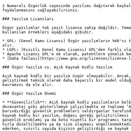
2 Numaralı Özgürlük sayesinde yazılımı dağıtarak başkal
faydalanmasını sağlayabilirsiniz.

### Yazılım Lisansları

Özgür yazılımlar tek çeşit lisansa sahip değildir. Teme
kullanılan örnekleri aşağıdaki gibidir.

* GPL: (Genel Kamu Lisansı) Özgür yazılımların %66'sı t
alır.

* LGPL: (Kısıtlı Genel Kamu Lisansı) GPL'den farklı ola
* Apache Lisansı GPL'e ek olarak, patentlere yönelik be
* [Daha fazlası](https://www.gnu.org/licenses/license-l
### Özgür Yazılım vs. Açık Kaynak Kodlu Yazılım

Açık kaynak kodlu bir yazılım özgür olmayabilir. Ancak,
geliştirmek teknik olarak daha başarılı bir model olduğ
kavramını da ele alır.

### Özgür Yazılım Önemi

* **Güvenilirlik**: Açık kaynak kodlu yazılımların belk
dezavantaj gibi gösterilmeye çalışılmakta ve topluma ‘A
barındırdığı güvenlik problemleri saldırganlar tarafınd
kaynak kodlu bir yazılım, doğası gereği geliştirilmesi 
güvenlik problemi ya da kötü niyetli bir programcı tara
hızla düzeltilmekte ya da size ulaşması engellenmektedi
ederken, sınırlı sayıda kişinin geliştirdiği ve kaynak 