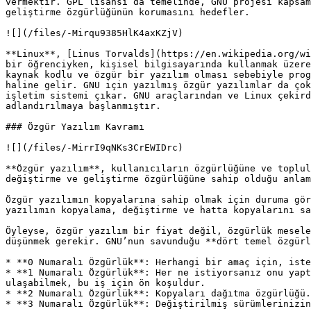
vermektir. GPL lisansı da temelinde, GNU projesi kapsam
geliştirme özgürlüğünün korumasını hedefler.

![](/files/-Mirqu9385HlK4axKZjV)

**Linux**, [Linus Torvalds](https://en.wikipedia.org/wi
bir öğrenciyken, kişisel bilgisayarında kullanmak üzere
kaynak kodlu ve özgür bir yazılım olması sebebiyle prog
haline gelir. GNU için yazılmış özgür yazılımlar da çok
işletim sistemi çıkar. GNU araçlarından ve Linux çekird
adlandırılmaya başlanmıştır.

### Özgür Yazılım Kavramı

![](/files/-MirrI9qNKs3CrEWIDrc)

**Özgür yazılım**, kullanıcıların özgürlüğüne ve toplul
değiştirme ve geliştirme özgürlüğüne sahip olduğu anlam
Özgür yazılımın kopyalarına sahip olmak için duruma gör
yazılımın kopyalama, değiştirme ve hatta kopyalarını sa
Öyleyse, özgür yazılım bir fiyat değil, özgürlük mesele
düşünmek gerekir. GNU’nun savunduğu **dört temel özgürl
* **0 Numaralı Özgürlük**: Herhangi bir amaç için, iste
* **1 Numaralı Özgürlük**: Her ne istiyorsanız onu yapt
ulaşabilmek, bu iş için ön koşuldur.

* **2 Numaralı Özgürlük**: Kopyaları dağıtma özgürlüğü.

* **3 Numaralı Özgürlük**: Değiştirilmiş sürümlerinizin