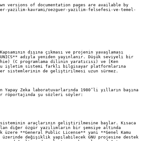
wn versions of documentation pages are available by 
er-yazilim-kavrami/oezguer-yazilim-felsefesi-ve-temel-
Kapsamının dışına çıkması ve projenin yavaşlaması 
UNICS** adıyla yeniden yayınlanır. Düşük seviyeli bir 
hie) (C programlama dilinin yaratıcısı) ve [Ken 
u işletim sistemi farklı bilgisayar platformlarına 
er sistemlerinin de geliştirilmesi uzun sürmez.

n Yapay Zeka laboratuvarlarında 1980’li yılların başına 
r röportajında şu sözleri söyler:

sisteminin araçlarının geliştirilmesine başlar. Kısaca 
lan diğer özgür yazılımların bir şemsiye altında 
k üzere **General Public License** yani **Genel Kamu 
 üzerinde değişiklik yapılabilecek GNU projesine destek 