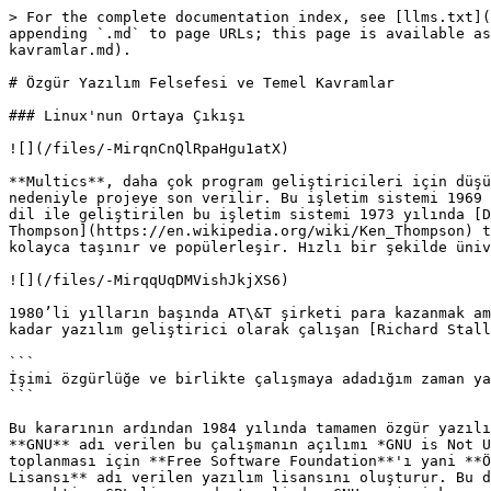
> For the complete documentation index, see [llms.txt](
appending `.md` to page URLs; this page is available as
kavramlar.md).

# Özgür Yazılım Felsefesi ve Temel Kavramlar

### Linux'nun Ortaya Çıkışı

![](/files/-MirqnCnQlRpaHgu1atX)

**Multics**, daha çok program geliştiricileri için düşü
nedeniyle projeye son verilir. Bu işletim sistemi 1969 
dil ile geliştirilen bu işletim sistemi 1973 yılında [D
Thompson](https://en.wikipedia.org/wiki/Ken_Thompson) t
kolayca taşınır ve popülerleşir. Hızlı bir şekilde üniv
![](/files/-MirqqUqDMVishJkjXS6)

1980’li yılların başında AT\&T şirketi para kazanmak am
kadar yazılım geliştirici olarak çalışan [Richard Stall
```

İşimi özgürlüğe ve birlikte çalışmaya adadığım zaman ya
```

Bu kararının ardından 1984 yılında tamamen özgür yazılı
**GNU** adı verilen bu çalışmanın açılımı *GNU is Not U
toplanması için **Free Software Foundation**'ı yani **Ö
Lisansı** adı verilen yazılım lisansını oluşturur. Bu d