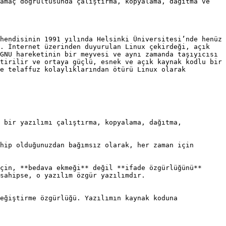
amaç doğrultusunda çalıştırma, kopyalama, dağıtma ve 
hendisinin 1991 yılında Helsinki Üniversitesi’nde henüz 
. İnternet üzerinden duyurulan Linux çekirdeği, açık 
GNU hareketinin bir meyvesi ve aynı zamanda taşıyıcısı 
tirilir ve ortaya güçlü, esnek ve açık kaynak kodlu bir 
e telaffuz kolaylıklarından ötürü Linux olarak 
 bir yazılımı çalıştırma, kopyalama, dağıtma, 
hip olduğunuzdan bağımsız olarak, her zaman için 
çin, **bedava ekmeği** değil **ifade özgürlüğünü** 
sahipse, o yazılım özgür yazılımdır.

eğiştirme özgürlüğü. Yazılımın kaynak koduna 