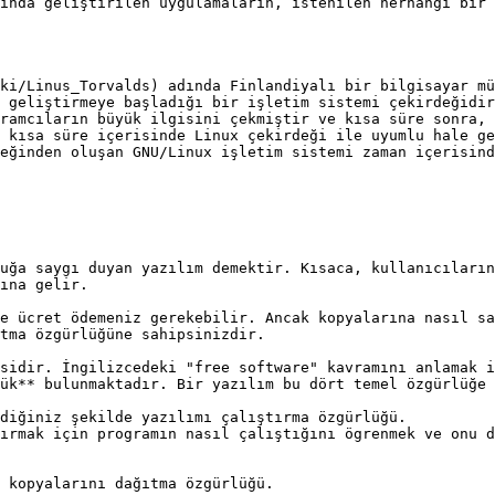
ında geliştirilen uygulamaların, istenilen herhangi bir 
ki/Linus_Torvalds) adında Finlandiyalı bir bilgisayar mü
 geliştirmeye başladığı bir işletim sistemi çekirdeğidir
ramcıların büyük ilgisini çekmiştir ve kısa süre sonra, 
 kısa süre içerisinde Linux çekirdeği ile uyumlu hale ge
eğinden oluşan GNU/Linux işletim sistemi zaman içerisind
uğa saygı duyan yazılım demektir. Kısaca, kullanıcıların
ına gelir.

e ücret ödemeniz gerekebilir. Ancak kopyalarına nasıl sa
tma özgürlüğüne sahipsinizdir.

sidir. İngilizcedeki "free software" kavramını anlamak i
ük** bulunmaktadır. Bir yazılım bu dört temel özgürlüğe 
diğiniz şekilde yazılımı çalıştırma özgürlüğü.

ırmak için programın nasıl çalıştığını ögrenmek ve onu d
 kopyalarını dağıtma özgürlüğü.
