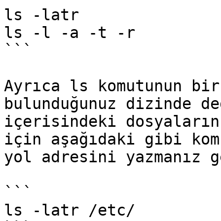
ls -latr 

ls -l -a -t -r

```

Ayrıca ls komutunun bir
bulunduğunuz dizinde de
içerisindeki dosyaların
için aşağıdaki gibi kom
yol adresini yazmanız g
```

ls -latr /etc/ 
