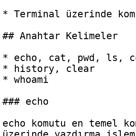
* Terminal üzerinde kom
## Anahtar Kelimeler

* echo, cat, pwd, ls, cd
* history, clear

* whoami

### echo

echo komutu en temel ko
üzerinde yazdırma işlem