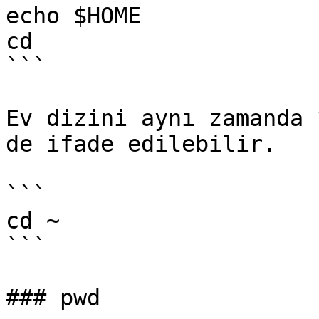
echo $HOME

cd 

```

Ev dizini aynı zamanda 
de ifade edilebilir.

```

cd ~

```

### pwd
