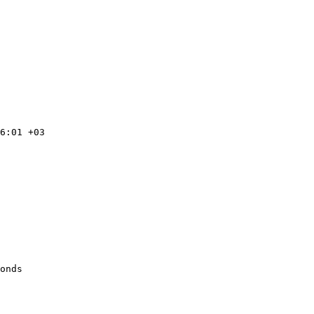
6:01 +03

onds
