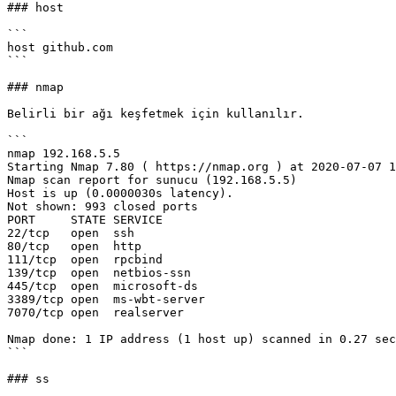
### host

```

host github.com

```

### nmap

Belirli bir ağı keşfetmek için kullanılır.

```

nmap 192.168.5.5

Starting Nmap 7.80 ( https://nmap.org ) at 2020-07-07 1
Nmap scan report for sunucu (192.168.5.5)

Host is up (0.0000030s latency).

Not shown: 993 closed ports

PORT     STATE SERVICE

22/tcp   open  ssh

80/tcp   open  http

111/tcp  open  rpcbind

139/tcp  open  netbios-ssn

445/tcp  open  microsoft-ds

3389/tcp open  ms-wbt-server

7070/tcp open  realserver

Nmap done: 1 IP address (1 host up) scanned in 0.27 sec
```

### ss
