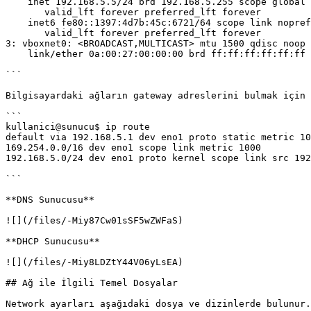
    inet 192.168.5.5/24 brd 192.168.5.255 scope global noprefixroute eno1

       valid_lft forever preferred_lft forever

    inet6 fe80::1397:4d7b:45c:6721/64 scope link noprefixroute 

       valid_lft forever preferred_lft forever

3: vboxnet0: <BROADCAST,MULTICAST> mtu 1500 qdisc noop 
    link/ether 0a:00:27:00:00:00 brd ff:ff:ff:ff:ff:ff

```

Bilgisayardaki ağların gateway adreslerini bulmak için 
```

kullanici@sunucu$ ip route

default via 192.168.5.1 dev eno1 proto static metric 10
169.254.0.0/16 dev eno1 scope link metric 1000 

192.168.5.0/24 dev eno1 proto kernel scope link src 192
```

**DNS Sunucusu**

![](/files/-Miy87Cw01sSF5wZWFaS)

**DHCP Sunucusu**

![](/files/-Miy8LDZtY44V06yLsEA)

## Ağ ile İlgili Temel Dosyalar

Network ayarları aşağıdaki dosya ve dizinlerde bulunur.
