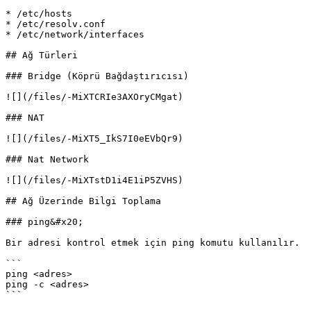
* /etc/hosts

* /etc/resolv.conf

* /etc/network/interfaces

## Ağ Türleri

### Bridge (Köprü Bağdaştırıcısı)

![](/files/-MiXTCRIe3AXOryCMgat)

### NAT

![](/files/-MiXT5_IkS7I0eEVbQr9)

### Nat Network

![](/files/-MiXTstD1i4E1iP5ZVHS)

## Ağ Üzerinde Bilgi Toplama

### ping&#x20;

Bir adresi kontrol etmek için ping komutu kullanılır.

```

ping <adres>

ping -c <adres>

```
