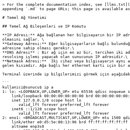
> For the complete documentation index, see [llms.txt](
appending `.md` to page URLs; this page is available as
# Temel Ağ Yönetimi

## Temel Ağ Bileşenleri ve IP Komutu

**IP Adresi:** Ağa bağlanan her bilgisayarın bir IP adr
olmasını sağlar. \

**Gateway Adresi:** Eğer bilgisayarların bağlı bulunduğ
adresine sahip olması gerekir.\

**DNS Adresi** : Bir ağ için en az bir, tercihen iki ad
resolving işlemi yapacak olan sunucunun IP adresidir.\

**Netmask Adresi:**  İki cihaz veya bilgisayarın aynı a
gelen kısımdır. Ağa bağlı her ethernet kartı için bir a
Terminal üzerinde ip bilgilerimizi görmek için aşağıdak
```

kullanici@sunucu$ ip a

1: lo: <LOOPBACK,UP,LOWER_UP> mtu 65536 qdisc noqueue s
    link/loopback 00:00:00:00:00:00 brd 00:00:00:00:00:00

    inet 127.0.0.1/8 scope host lo

       valid_lft forever preferred_lft forever

    inet6 ::1/128 scope host 

       valid_lft forever preferred_lft forever

2: eno1: <BROADCAST,MULTICAST,UP,LOWER_UP> mtu 1500 qdi
    link/ether e0:d5:5e:80:13:96 brd ff:ff:ff:ff:ff:ff

    altname enp3s0
