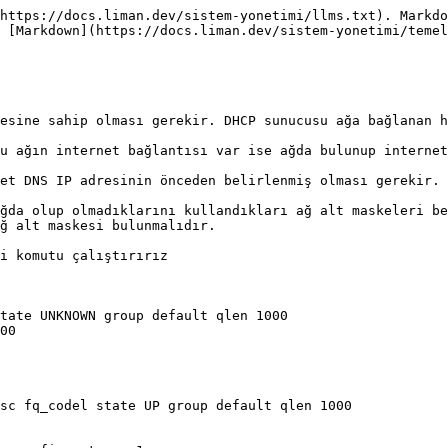
https://docs.liman.dev/sistem-yonetimi/llms.txt). Markdo
 [Markdown](https://docs.liman.dev/sistem-yonetimi/temel
esine sahip olması gerekir. DHCP sunucusu ağa bağlanan h
u ağın internet bağlantısı var ise ağda bulunup internet
et DNS IP adresinin önceden belirlenmiş olması gerekir. 
ğda olup olmadıklarını kullandıkları ağ alt maskeleri be
ğ alt maskesi bulunmalıdır.

i komutu çalıştırırız

tate UNKNOWN group default qlen 1000

sc fq_codel state UP group default qlen 1000
