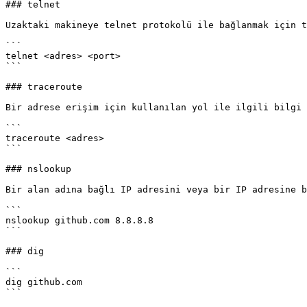
### telnet

Uzaktaki makineye telnet protokolü ile bağlanmak için t
```

telnet <adres> <port>

```

### traceroute

Bir adrese erişim için kullanılan yol ile ilgili bilgi 
```

traceroute <adres>

```

### nslookup

Bir alan adına bağlı IP adresini veya bir IP adresine b
```

nslookup github.com 8.8.8.8

```

### dig

```

dig github.com

```
